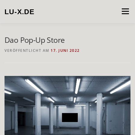
Zum
Inhalt
LU-X.DE
Menü
springen
PROJECTS
INSTALLATION
PHOTOGRAPHY
Dao Pop-Up Store
VERÖFFENTLICHT AM
17. JUNI 2022
VIDEO
ABOUT
CONTACT