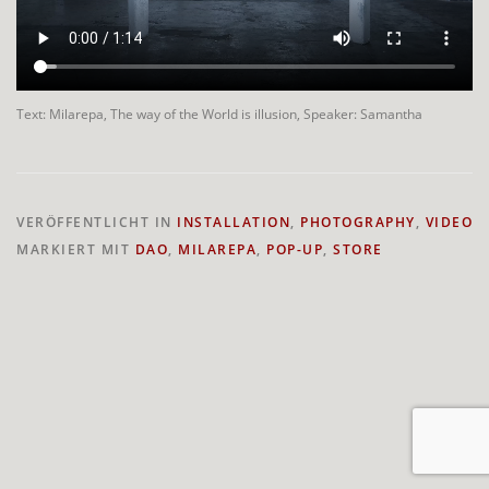
Text: Milarepa, The way of the World is illusion, Speaker: Samantha
VERÖFFENTLICHT IN
INSTALLATION
,
PHOTOGRAPHY
,
VIDEO
MARKIERT MIT
DAO
,
MILAREPA
,
POP-UP
,
STORE