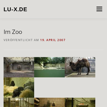
Zum
Inhalt
LU-X.DE
Menü
springen
PROJECTS
INSTALLATION
PHOTOGRAPHY
Im Zoo
VERÖFFENTLICHT AM
19. APRIL 2007
VIDEO
ABOUT
CONTACT