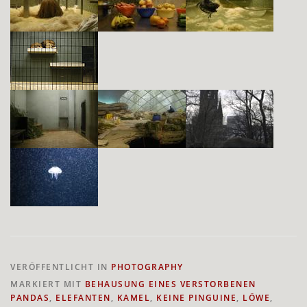
VERÖFFENTLICHT IN
PHOTOGRAPHY
MARKIERT MIT
BEHAUSUNG EINES VERSTORBENEN
PANDAS
,
ELEFANTEN
,
KAMEL
,
KEINE PINGUINE
,
LÖWE
,