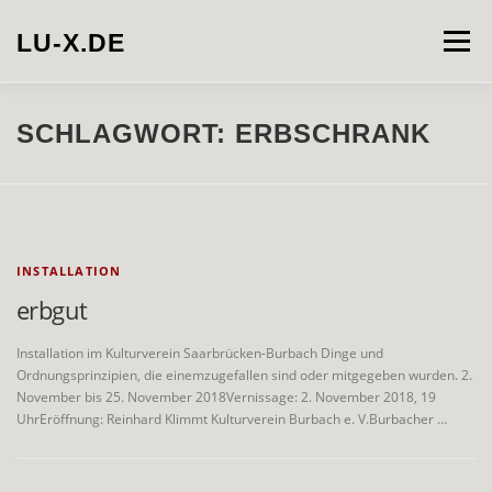
Zum
Inhalt
LU-X.DE
Menü
springen
PROJECTS
INSTALLATION
PHOTOGRAPHY
SCHLAGWORT:
ERBSCHRANK
VIDEO
ABOUT
CONTACT
INSTALLATION
erbgut
Installation im Kulturverein Saarbrücken-Burbach Dinge und
Ordnungsprinzipien, die einemzugefallen sind oder mitgegeben wurden. 2.
November bis 25. November 2018Vernissage: 2. November 2018, 19
UhrEröffnung: Reinhard Klimmt Kulturverein Burbach e. V.Burbacher …