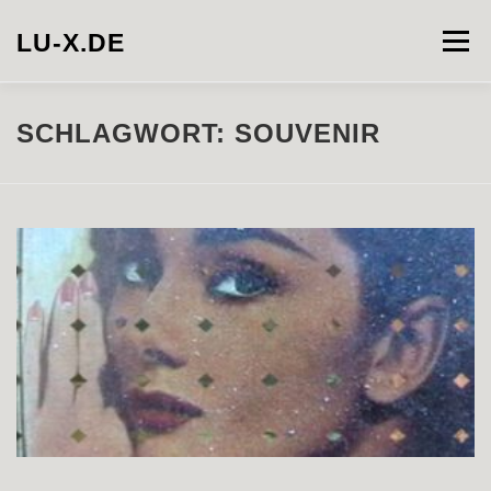
Zum
Inhalt
LU-X.DE
Menü
springen
PROJECTS
INSTALLATION
PHOTOGRAPHY
SCHLAGWORT:
SOUVENIR
VIDEO
ABOUT
CONTACT